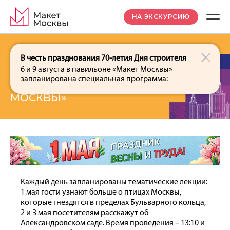
НА ЭКСКУРСИЮ
В честь празднования 70-летия Дня строителя
30 апреля
6 и 9 августа в павильоне «Макет Москвы»
ПРОГРАММА К ПРАЗДНИКУ ВЕСНЫ И
запланирована специальная программа:
ТРУДА В ПАВИЛЬОНЕ «МАКЕТ
МОСКВЫ»
Каждый день запланированы тематические лекции:
1 мая гости узнают больше о птицах Москвы,
которые гнездятся в пределах Бульварного кольца,
2 и 3 мая посетителям расскажут об
Александровском саде. Время проведения – 13:10 и