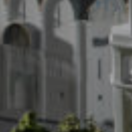
О
в масштабе 1:400